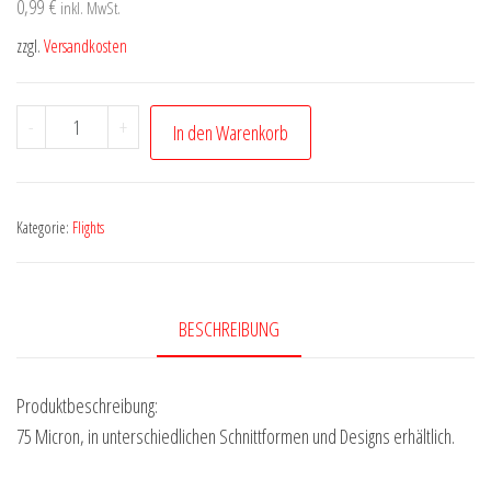
0,99
€
inkl. MwSt.
zzgl.
Versandkosten
BULL'S
-
+
In den Warenkorb
Base
Flights
|
Kategorie:
Flights
A-
Standard
Menge
BESCHREIBUNG
Produktbeschreibung:
75 Micron, in unterschiedlichen Schnittformen und Designs erhältlich.