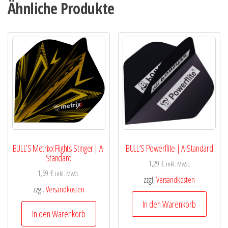
Ähnliche Produkte
BULL’S Metrixx Flights Stinger | A-
BULL’S Powerflite | A-Standard
Standard
1,29
€
inkl. MwSt.
1,59
€
inkl. MwSt.
zzgl.
Versandkosten
zzgl.
Versandkosten
In den Warenkorb
In den Warenkorb