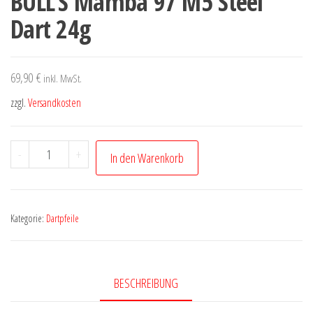
BULL’S Mamba 97 M5 Steel
Dart 24g
69,90
€
inkl. MwSt.
zzgl.
Versandkosten
BULL'S
-
+
In den Warenkorb
Mamba
97
M5
Kategorie:
Dartpfeile
Steel
Dart
24g
BESCHREIBUNG
Menge