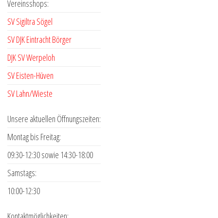
Vereinsshops:
Die
Die
Optionen
Optio
SV Sigiltra Sögel
können
könne
SV DJK Eintracht Börger
auf
auf
DJK SV Werpeloh
der
der
Produktseite
Produk
SV Eisten-Hüven
gewählt
gewähl
SV Lahn/Wieste
werden
werde
Unsere aktuellen Öffnungszeiten:
Montag bis Freitag:
09:30-12:30 sowie 14:30-18:00
Samstags:
10:00-12:30
Kontaktmöglichkeiten: