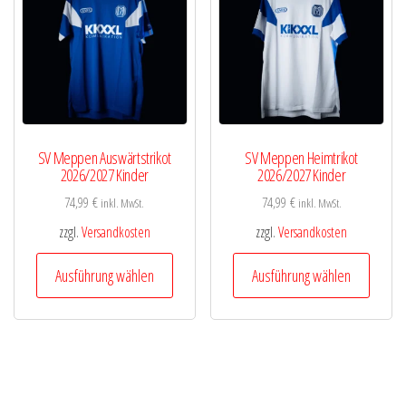
Optionen
Optio
können
könne
auf
auf
der
der
Produktseite
Produk
gewählt
gewähl
SV Meppen Auswärtstrikot
SV Meppen Heimtrikot
werden
werde
2026/2027 Kinder
2026/2027 Kinder
74,99
€
74,99
€
inkl. MwSt.
inkl. MwSt.
zzgl.
Versandkosten
zzgl.
Versandkosten
Dieses
Diese
Ausführung wählen
Ausführung wählen
Produkt
Produk
weist
weist
mehrere
mehre
Varianten
Varian
auf.
auf.