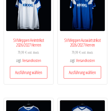
SV Meppen Heimtrikot
SV Meppen Auswärtstrikot
2026/2027 Herren
2026/2027 Herren
79,99
€
79,99
€
inkl. MwSt.
inkl. MwSt.
zzgl.
Versandkosten
zzgl.
Versandkosten
Dieses
Diese
Ausführung wählen
Ausführung wählen
Produkt
Produk
weist
weist
mehrere
mehre
Varianten
Varian
auf.
auf.
Die
Die