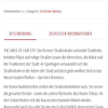
Bremen
2025/2026
Artikelnummer:
n. v.
Kategorie:
SV Werder Bremen
Heimtrikot
Herren
Menge
BESCHREIBUNG
ZUSÄTZLICHE INFORMATIONEN
THE LINES OF OUR CITY. Die Bremer Straßenbahn verbindet Stadtteile,
belebte Plätze und ruhige Straßen sowie die Menschen, die Kultur und
die Traditionen der Stadt. An Spieltagen verwandelt sich die
Straßenbahn in die Adern der Stadt und lässt grün-weißen Stolz in das
Weserstadion fließen – das Herz Bremens.
Die feinen Nadelstreifen stellen die Straßenbahnlinien nach. Sie zieren
die gesamte Vorder- sowie die untere Rückseite des Home Trikots. An
den Seiten finden sich die klassischen hummel-Winkel wieder.
Abgerundet wird das edle Design durch den farblich abgesetzten Saum