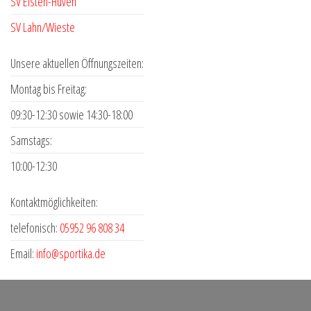
SV Eisten-Hüven
gewählt
gewähl
SV Lahn/Wieste
werden
werde
Unsere aktuellen Öffnungszeiten:
Montag bis Freitag:
09:30-12:30 sowie 14:30-18:00
Samstags:
10:00-12:30
Kontaktmöglichkeiten:
telefonisch:
05952 96 808 34
Email:
info@sportika.de