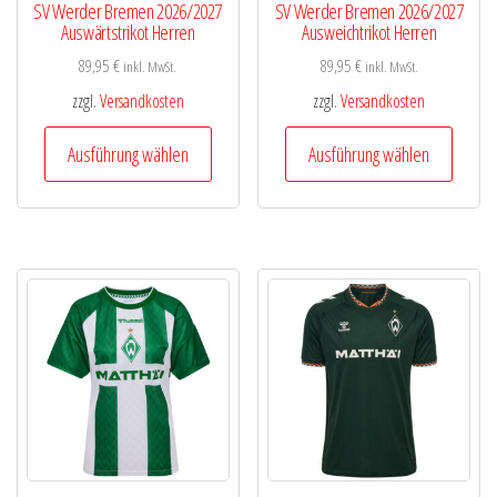
SV Werder Bremen 2026/2027
SV Werder Bremen 2026/2027
Auswärtstrikot Herren
Ausweichtrikot Herren
89,95
€
89,95
€
inkl. MwSt.
inkl. MwSt.
zzgl.
Versandkosten
zzgl.
Versandkosten
Dieses
Diese
Ausführung wählen
Ausführung wählen
Produkt
Produk
weist
weist
mehrere
mehre
Varianten
Varian
auf.
auf.
Die
Die
Optionen
Optio
können
könne
auf
auf
der
der
Produktseite
Produk