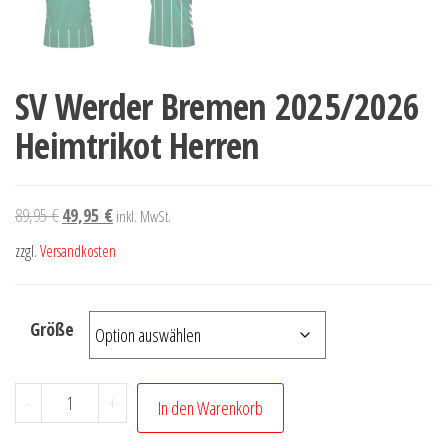
SV Werder Bremen 2025/2026
Heimtrikot Herren
Ursprünglicher
Aktueller
89,95
€
49,95
€
inkl. MwSt.
Preis
Preis
zzgl.
Versandkosten
war:
ist:
89,95 €
49,95 €.
Größe
SV
-
+
In den Warenkorb
Werder