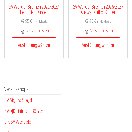
gewählt
gewähl
SV Werder Bremen 2026/2027
SV Werder Bremen 2026/2027
werden
werde
Heimtrikot Kinder
Auswärtstrikot Kinder
69,95
€
69,95
€
inkl. MwSt.
inkl. MwSt.
zzgl.
Versandkosten
zzgl.
Versandkosten
Dieses
Diese
Ausführung wählen
Ausführung wählen
Produkt
Produk
weist
weist
mehrere
mehre
Varianten
Varian
auf.
auf.
Vereinsshops:
Die
Die
Optionen
Optio
SV Sigiltra Sögel
können
könne
SV DJK Eintracht Börger
auf
auf
DJK SV Werpeloh
der
der
Produktseite
Produk